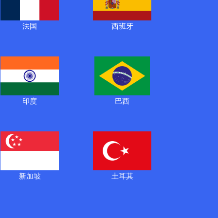
法国
西班牙
印度
巴西
新加坡
土耳其