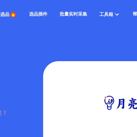
选品插件
批量实时采集
逊选品
工具箱
胜！